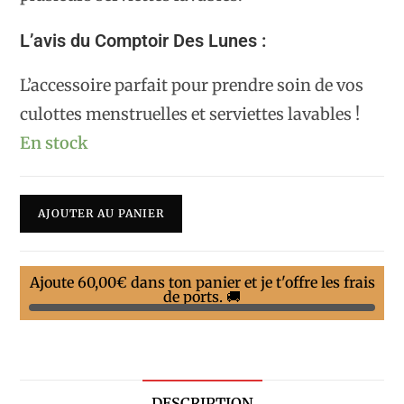
L’avis du Comptoir Des Lunes :
L’accessoire parfait pour prendre soin de vos
culottes menstruelles et serviettes lavables !
En stock
AJOUTER AU PANIER
Ajoute
60,00
€
dans ton panier et je t'offre les frais
de ports. 🚚
DESCRIPTION