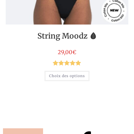
String Moodz 🩸
29,00
€
Note
5.00
Choix des options
sur 5