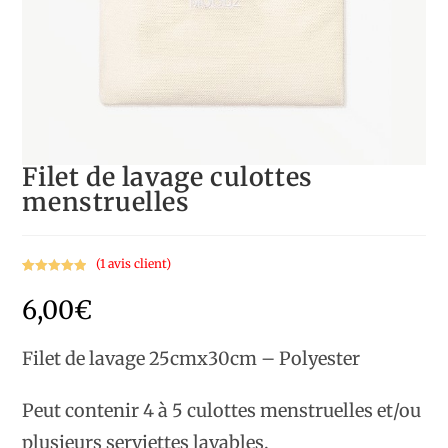
Filet de lavage culottes
menstruelles
(
1
avis client)
Noté
1
5.00
6,00
€
sur 5
basé sur
notation
Filet de lavage 25cmx30cm – Polyester
client
Peut contenir 4 à 5 culottes menstruelles et/ou
plusieurs serviettes lavables.